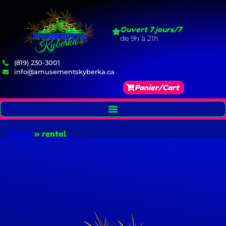
Ouvert 7 jours/7
de 9h à 21h
(819) 230-3001
info@amusementskyberka.ca
Panier/Cart
Home
»
rental