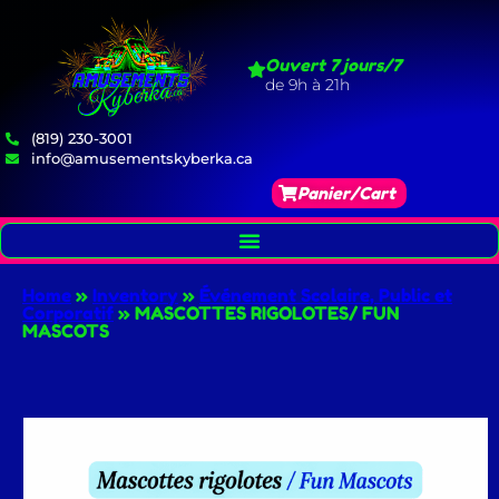
Ouvert 7 jours/7
de 9h à 21h
(819) 230-3001
info@amusementskyberka.ca
Panier/Cart
Home
»
Inventory
»
Événement Scolaire, Public et
Corporatif
»
MASCOTTES RIGOLOTES/ FUN
MASCOTS