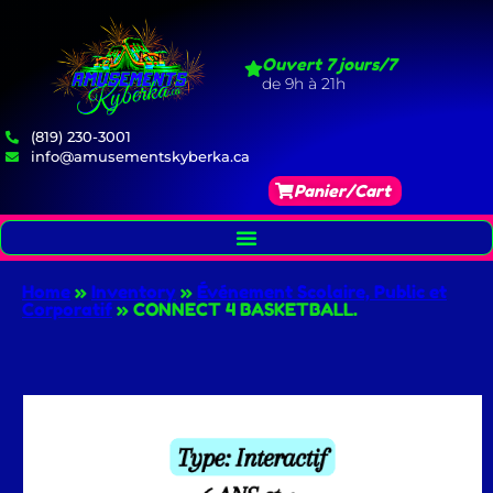
Ouvert 7 jours/7
de 9h à 21h
(819) 230-3001
info@amusementskyberka.ca
Panier/Cart
Home
»
Inventory
»
Événement Scolaire, Public et
Corporatif
»
CONNECT 4 BASKETBALL.