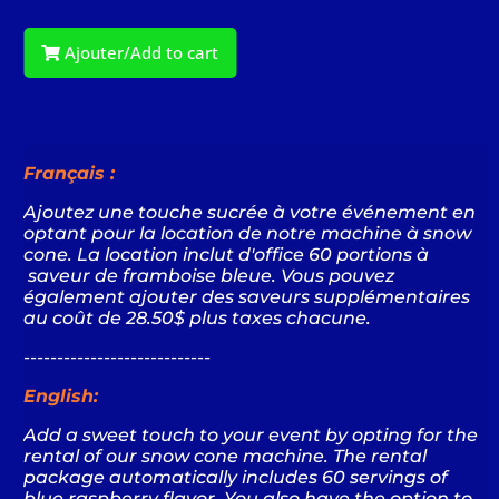
Ajouter/Add to cart
Français :
Ajoutez une touche sucrée à votre événement en
optant pour la location de notre machine à snow
cone. L
a location inclut d'office 60 portions à
saveur de framboise bleue. Vous pouvez
également ajouter des saveurs supplémentaires
au
coût
de 28.50$ plus taxes chacune.
----------------------------
English:
Add a sweet touch to your event by opting for the
rental of our snow cone machine.
The rental
package automatically includes 60 servings of
blue raspberry flavor
.
You also have the option to