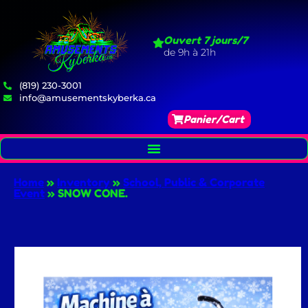
Ouvert 7 jours/7
de 9h à 21h
(819) 230-3001
info@amusementskyberka.ca
Panier/Cart
Home
»
Inventory
»
School, Public & Corporate
Event
»
SNOW CONE.