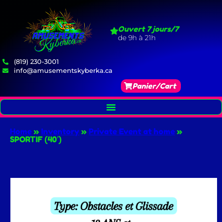
Ouvert 7 jours/7
de 9h à 21h
(819) 230-3001
info@amusementskyberka.ca
Panier/Cart
Home
»
Inventory
»
Private Event at home
»
SPORTIF (40′)