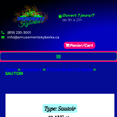
Ouvert 7 jours/7
de 9h à 21h
(819) 230-3001
info@amusementskyberka.ca
Panier/Cart
Home
»
Inventory
»
Private Event at home
»
SAUTOIR