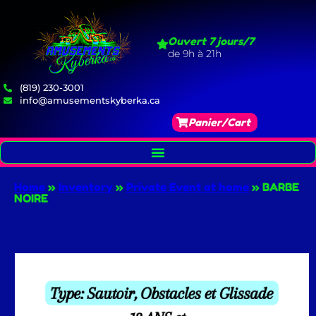
Ouvert 7 jours/7
de 9h à 21h
(819) 230-3001
info@amusementskyberka.ca
Panier/Cart
Home
»
Inventory
»
Private Event at home
»
BARBE
NOIRE