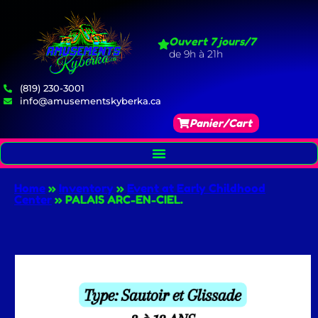
Ouvert 7 jours/7
de 9h à 21h
(819) 230-3001
info@amusementskyberka.ca
Panier/Cart
Home
»
Inventory
»
Event at Early Childhood
Center
»
PALAIS ARC-EN-CIEL.